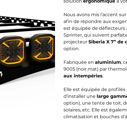
solution
ergonomique
à vo
Nous avons mis l’accent sur
afin de répondre aux exigen
est équipée de déflecteurs 
Sprinter, qui suivent parfai
projecteur
Siberia X 7” de 
option.
Fabriquée en
aluminium
, 
9005 (noir mat) par thermol
aux intempéries
.
Elle est équipée de profil
d’installer une
large gamm
option), une tente de toit
solaires, etc. Elle est égal
climatisation et bouches d’a