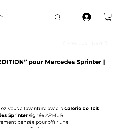
t pas être garanties livrées avant notre
o
Previous
Next
ÉDITION” pour Mercedes Sprinter |
rez-vous à l’aventure avec la
Galerie de Toit
es Sprinter
signée ARMUR
rement pensée pour offrir une