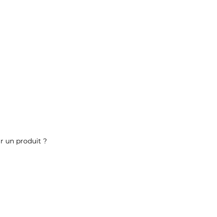
r un produit ?
ez-nous
ALLER PLUS LOIN