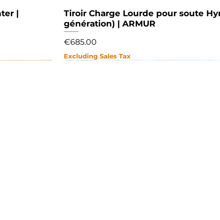
ter |
Tiroir Charge Lourde pour soute H
Quick View
génération) | ARMUR
Price
€685.00
Excluding Sales Tax
NEW
NEW