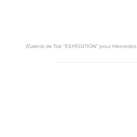
Fermeture annuelle du 15 au 30 août 2026
reprise le 31 août.
/
Galerie de Toit “EXPÉDITION” pour Mercedes