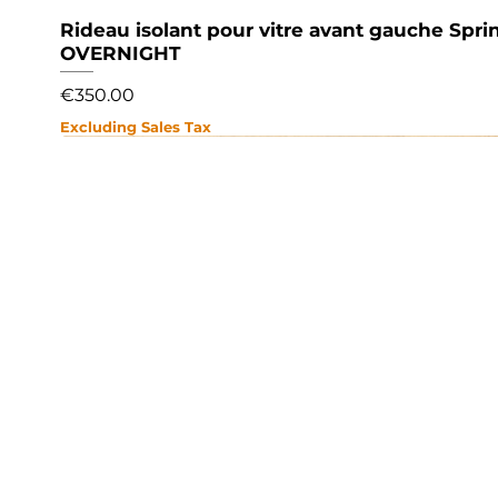
Rideau isolant pour vitre avant gauche Sprin
Quick View
OVERNIGHT
Price
€350.00
Excluding Sales Tax
NEW
NEW