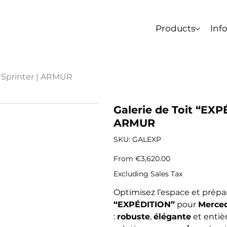
. Les commandes passées après le 3 août ne peuven
Products
Inf
 Sprinter | ARMUR
Galerie de Toit “EXP
ARMUR
SKU
SKU:
GALEXP
GALEXP
Price
From
€3,620.00
Excluding Sales Tax
Optimisez l’espace et prépa
“EXPÉDITION”
pour
Merced
:
robuste
,
élégante
et entiè