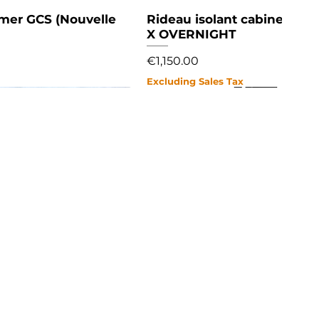
ymer GCS (Nouvelle
Rideau isolant cabine pou
Qui
X OVERNIGHT
Price
€1,150.00
Excluding Sales Tax
NEW
NEW
NEW
NEW