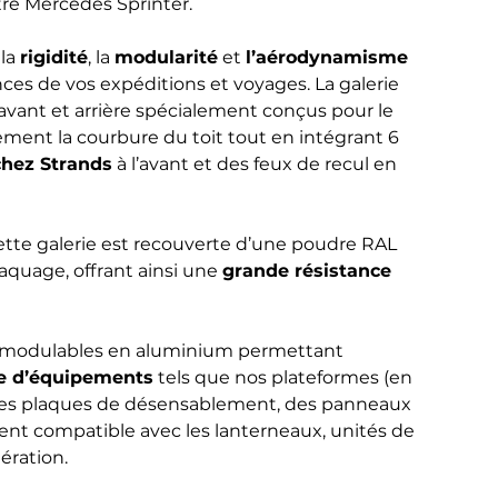
tre Mercedes Sprinter.
 la
rigidité
, la
modularité
et
l’aérodynamisme
ces de vos expéditions et voyages. La galerie
avant et arrière spécialement conçus pour le
tement la courbure du toit tout en intégrant 6
chez Strands
à l’avant et des feux de recul en
cette galerie est recouverte d’une poudre RAL
aquage, offrant ainsi une
grande résistance
és modulables en aluminium permettant
e d’équipements
tels que nos plateformes (en
, des plaques de désensablement, des panneaux
ement compatible avec les lanterneaux, unités de
ération.