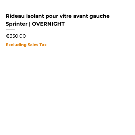
Rideau isolant pour vitre avant gauche
Sprinter | OVERNIGHT
Price
€350.00
Excluding Sales Tax
NEW
NEW
NEW
NEW
NEW
NEW
NEW
NEW
NEW