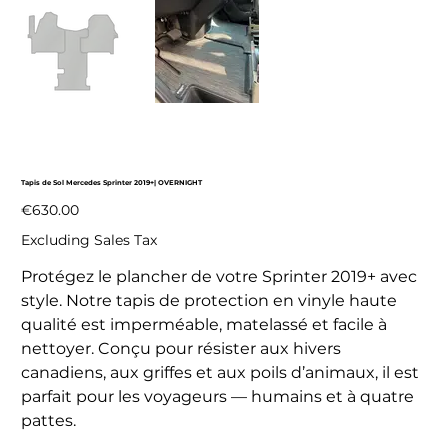
Tapis de Sol Mercedes Sprinter 2019+| OVERNIGHT
Price
€630.00
Excluding Sales Tax
Protégez le plancher de votre Sprinter 2019+ avec
style. Notre tapis de protection en vinyle haute
qualité est imperméable, matelassé et facile à
nettoyer. Conçu pour résister aux hivers
canadiens, aux griffes et aux poils d’animaux, il est
parfait pour les voyageurs — humains et à quatre
pattes.