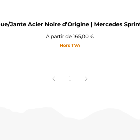
ue/Jante Acier Noire d’Origine | Mercedes Sprin
Prix promotionnel
À partir de
165,00 €
Hors TVA
1