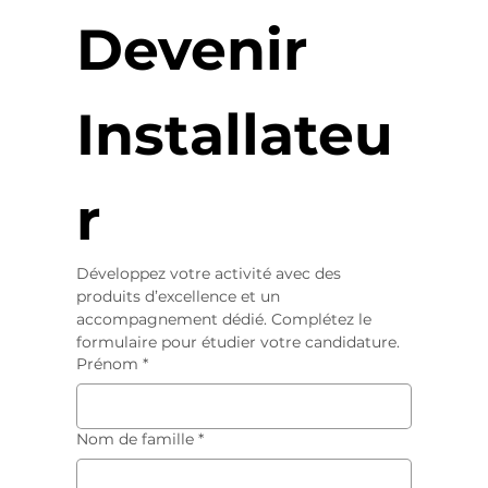
Devenir 
Installateu
r 
Développez votre activité avec des 
produits d’excellence et un 
accompagnement dédié. Complétez le 
formulaire pour étudier votre candidature.
Prénom
*
Nom de famille
*