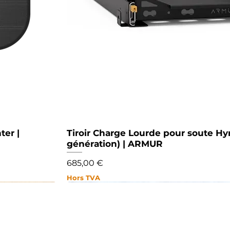
ter |
Tiroir Charge Lourde pour soute H
Aperçu rapide
génération) | ARMUR
Prix
685,00 €
Hors TVA
NOUVEAU
NOUVEAU