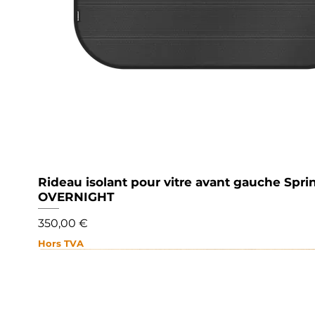
Rideau isolant pour vitre avant gauche Sprin
Aperçu rapide
OVERNIGHT
Prix
350,00 €
Hors TVA
NOUVEAU
NOUVEAU