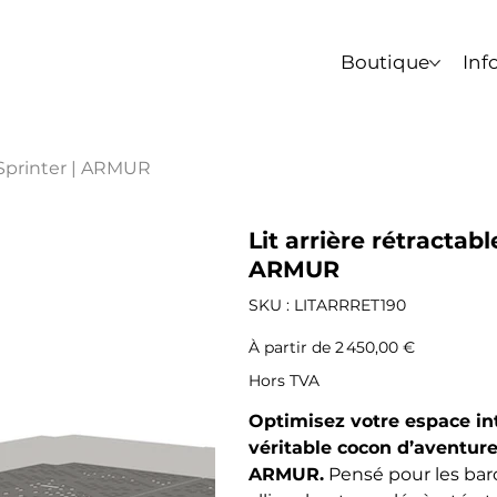
. Les commandes passées après le 3 août ne peuven
Boutique
Inf
 Sprinter | ARMUR
Lit arrière rétracta
ARMUR
SKU
SKU :
LITARRRET190
LITARRRET190
Prix
À partir de
2 450,00 €
Hors TVA
Optimisez votre espace int
véritable cocon d’aventur
ARMUR.
Pensé pour les bar