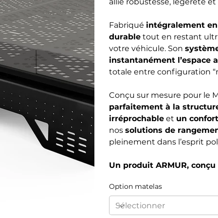
allie robustesse, légèreté e
Fabriqué
intégralement e
durable
tout en restant ultr
votre véhicule. Son
système
instantanément l’espace a
totale entre configuration “n
Conçu sur mesure pour le M
parfaitement à la structur
irréprochable
et
un confor
nos
solutions de rangem
pleinement dans l’esprit po
Un produit ARMUR, conçu 
Option matelas