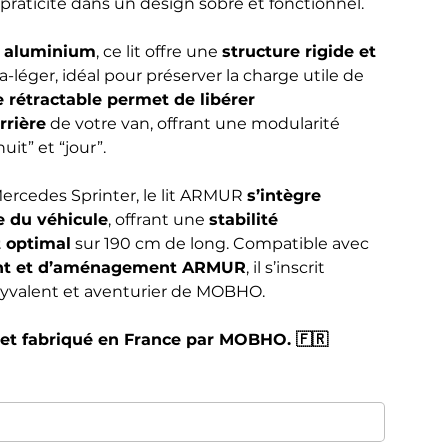
t praticité dans un design sobre et fonctionnel.
n aluminium
, ce lit offre une
structure rigide et
a-léger, idéal pour préserver la charge utile de
 rétractable permet de libérer
rrière
de votre van, offrant une modularité
uit” et “jour”.
ercedes Sprinter, le lit ARMUR
s’intègre
e du véhicule
, offrant une
stabilité
t optimal
sur 190 cm de long. Compatible avec
ent et d’aménagement ARMUR
, il s’inscrit
lyvalent et aventurier de MOBHO.
et fabriqué en France par MOBHO. 🇫🇷