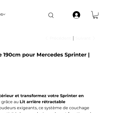
t pas être garanties livrées avant notre
os
Précédent
Suivant
ble 190cm pour Mercedes Sprinter |
érieur et transformez votre Sprinter en
e
grâce au
Lit arrière rétractable
oudeurs exigeants, ce système de couchage