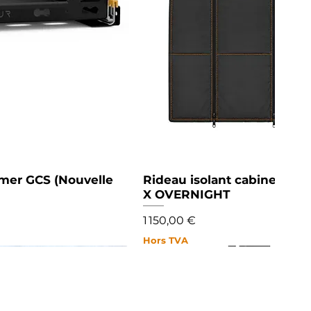
ymer GCS (Nouvelle
Rideau isolant cabine pou
Aperç
X OVERNIGHT
Prix
1 150,00 €
Hors TVA
NOUVEAU
NOUVEAU
NOUVEAU
NOUVEAU