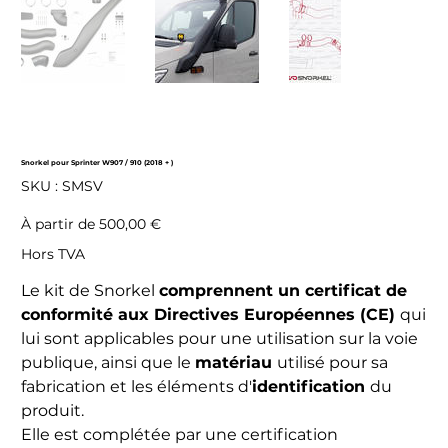
Snorkel pour Sprinter W907 / 910 (2018 + )
SKU
SKU :
SMSV
SMSV
Prix
À partir de
500,00 €
Hors TVA
Le kit de Snorkel
comprennent un certificat de
conformité aux Directives Européennes (CE)
qui
lui sont applicables pour une utilisation sur la voie
publique, ainsi que le
matériau
utilisé pour sa
fabrication et les éléments d'
identification
du
produit.
Elle est complétée par une certification