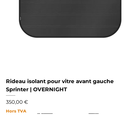
Rideau isolant pour vitre avant gauche
Sprinter | OVERNIGHT
Prix
350,00 €
Hors TVA
NOUVEAU
NOUVEAU
NOUVEAU
NOUVEAU
NOUVEAU
NOUVEAU
NOUVEAU
NOUVEAU
NOUVEAU