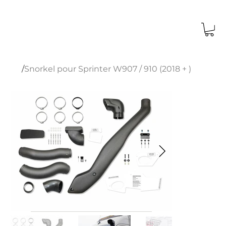
Fermeture annuelle du 15 au 30 août 2026.
Les commandes passées après le 3 août
ne peuvent pas être garanties livrées
avant notre reprise le 31 août.
/
Snorkel pour Sprinter W907 / 910 (2018 + )