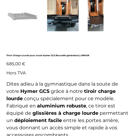
Tiroir Charge Lourde pour soute Hymer GCS (Nouvelle génération) | ARMUR
Prix
685,00 €
Hors TVA
Dites adieu à la gymnastique dans la soute de
votre
Hymer GCS
grâce à notre
tiroir charge
lourde
conçu spécialement pour ce modèle.
Fabriqué en
aluminium robuste
, ce tiroir est
équipé de
glissières à charge lourde
permettant
un
déploiement facile
entre les portes arrière,
vous donnant un accès simple et rapide à vos
accessoires encombrants.